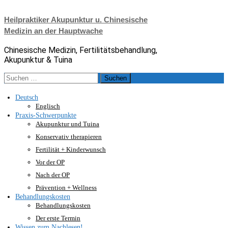
Zum
Inhalt
Heilpraktiker Akupunktur u. Chinesische
springen
Medizin an der Hauptwache
Chinesische Medizin, Fertilitätsbehandlung,
Akupunktur & Tuina
Suche
nach:
Deutsch
Englisch
Praxis-Schwerpunkte
Akupunktur und Tuina
Konservativ therapieren
Fertilität + Kinderwunsch
Vor der OP
Nach der OP
Prävention + Wellness
Behandlungskosten
Behandlungskosten
Der erste Termin
Wissen zum Nachlesen!