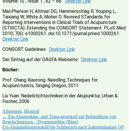
Volume 10 , Issue 1 , 62 – 66
Direkter Link
MacPherson H, Altman DG, Hammerschlag R, Youping L,
Taixiang W, White A, Moher D. Revised STandards for
Reporting Interventions in Clinical Trials of Acupuncture
(STRICTA): Extending the CONSORT Statement. PLoS Med
2010; 7(6): e1000261. doi:10.1371/journal.pmed.1000261
Direkter Link
CONSORT Guidelines:
Direkter Link
Der Eintrag auf der DÄGFA Webseite:
Direkter Link
Bücher:
Prof. Chang Xiaorong: Needling Techniques for
Acupuncturists, Singing Dragon, 2011
Liu Yuan: Nadelstichtechniken in der Akupunktur, Urban &
Fischer, 2006
Allgemein
,
Blogroll
Beitragsnavigation
←
Ein Akupunktur- und Tuina-protokoll zur Behandlung von
Regelschmerzen – Dysmenorrhoe (Blog)
Ein Akupunkturprotokoll für Schmerzen nach Zahnimplantate OP