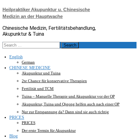
Skip
Heilpraktiker Akupunktur u. Chinesische
to
Medizin an der Hauptwache
content
Chinesische Medizin, Fertilitätsbehandlung,
Akupunktur & Tuina
Search
for:
English
German
CHINESE MEDICINE
Akupunktur und Tuina
2te Chance für konservative Therapien
Fertilität und TCM
Tuina – Manuelle Therapie und Akupunktur vor der OP
Akupunktur, Tuina und Qigong helfen auch nach einer OP
Nur zur Entspannung da? Dann sind sie auch richtig
PRICES
PRICES
Der erste Termin für Akupunktur
Blog