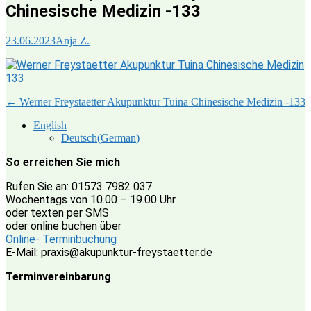
Chinesische Medizin -133
23.06.2023
Anja Z.
Post
←
Werner Freystaetter Akupunktur Tuina Chinesische Medizin -133
navigation
English
Deutsch
(
German
)
So erreichen Sie mich
Rufen Sie an: 01573 7982 037
Wochentags von 10.00 – 19.00 Uhr
oder texten per SMS
oder online buchen über
Online- Terminbuchung
E-Mail: praxis@akupunktur-freystaetter.de
Terminvereinbarung