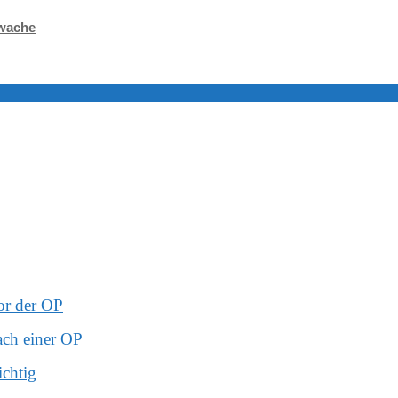
twache
or der OP
ach einer OP
ichtig