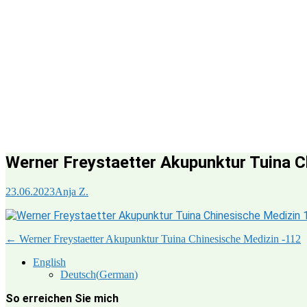
Werner Freystaetter Akupunktur Tuina C
23.06.2023
Anja Z.
Post
←
Werner Freystaetter Akupunktur Tuina Chinesische Medizin -112
navigation
English
Deutsch
(
German
)
So erreichen Sie mich