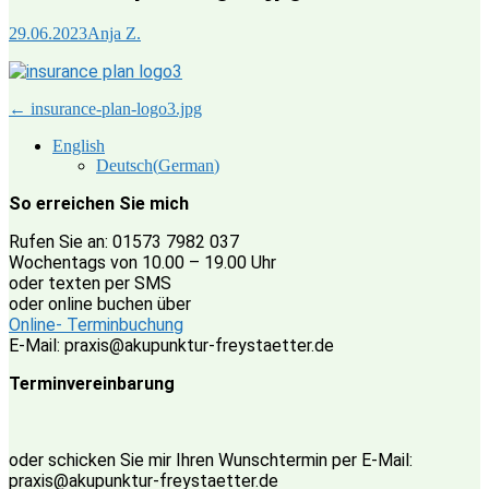
29.06.2023
Anja Z.
Post
←
insurance-plan-logo3.jpg
navigation
English
Deutsch
(
German
)
So erreichen Sie mich
Rufen Sie an: 01573 7982 037
Wochentags von 10.00 – 19.00 Uhr
oder texten per SMS
oder online buchen über
Online- Terminbuchung
E-Mail: praxis@akupunktur-freystaetter.de
Terminvereinbarung
oder schicken Sie mir Ihren Wunschtermin per E-Mail:
praxis@akupunktur-freystaetter.de