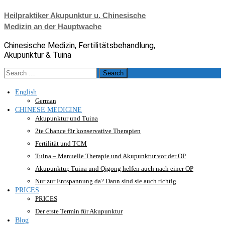
Skip
Heilpraktiker Akupunktur u. Chinesische
to
Medizin an der Hauptwache
content
Chinesische Medizin, Fertilitätsbehandlung,
Akupunktur & Tuina
Search
for:
English
German
CHINESE MEDICINE
Akupunktur und Tuina
2te Chance für konservative Therapien
Fertilität und TCM
Tuina – Manuelle Therapie und Akupunktur vor der OP
Akupunktur, Tuina und Qigong helfen auch nach einer OP
Nur zur Entspannung da? Dann sind sie auch richtig
PRICES
PRICES
Der erste Termin für Akupunktur
Blog