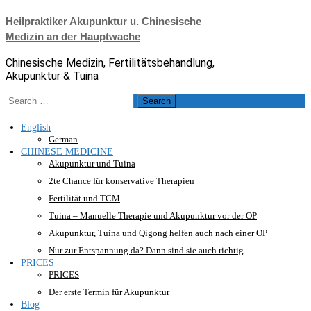
Skip
Heilpraktiker Akupunktur u. Chinesische
to
Medizin an der Hauptwache
content
Chinesische Medizin, Fertilitätsbehandlung,
Akupunktur & Tuina
Search
for:
English
German
CHINESE MEDICINE
Akupunktur und Tuina
2te Chance für konservative Therapien
Fertilität und TCM
Tuina – Manuelle Therapie und Akupunktur vor der OP
Akupunktur, Tuina und Qigong helfen auch nach einer OP
Nur zur Entspannung da? Dann sind sie auch richtig
PRICES
PRICES
Der erste Termin für Akupunktur
Blog