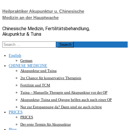
Skip
to
Heilpraktiker Akupunktur u. Chinesische
content
Medizin an der Hauptwache
Chinesische Medizin, Fertilitätsbehandlung,
Akupunktur & Tuina
Search
for:
English
German
CHINESE MEDICINE
Akupunktur und Tuina
2te Chance für konservative Therapien
Fertilität und TCM
Tuina – Manuelle Therapie und Akupunktur vor der OP
Akupunktur, Tuina und Qigong helfen auch nach einer OP
Nur zur Entspannung da? Dann sind sie auch richtig
PRICES
PRICES
Der erste Termin für Akupunktur
Blog