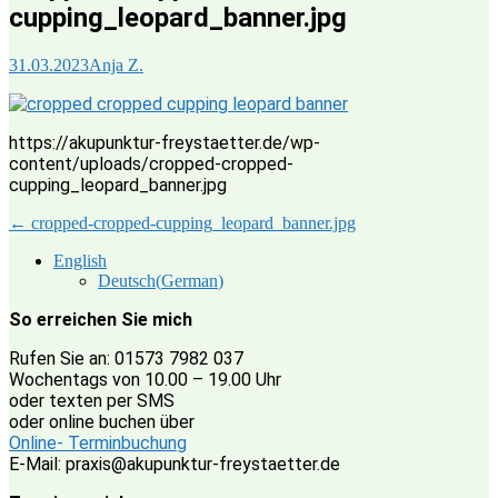
cupping_leopard_banner.jpg
31.03.2023
Anja Z.
https://akupunktur-freystaetter.de/wp-
content/uploads/cropped-cropped-
cupping_leopard_banner.jpg
Post
←
cropped-cropped-cupping_leopard_banner.jpg
navigation
English
Deutsch
(
German
)
So erreichen Sie mich
Rufen Sie an: 01573 7982 037
Wochentags von 10.00 – 19.00 Uhr
oder texten per SMS
oder online buchen über
Online- Terminbuchung
E-Mail: praxis@akupunktur-freystaetter.de