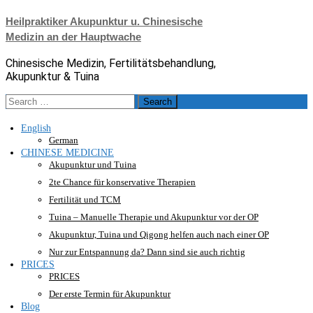
Skip
Heilpraktiker Akupunktur u. Chinesische
to
Medizin an der Hauptwache
content
Chinesische Medizin, Fertilitätsbehandlung,
Akupunktur & Tuina
Search
for:
English
German
CHINESE MEDICINE
Akupunktur und Tuina
2te Chance für konservative Therapien
Fertilität und TCM
Tuina – Manuelle Therapie und Akupunktur vor der OP
Akupunktur, Tuina und Qigong helfen auch nach einer OP
Nur zur Entspannung da? Dann sind sie auch richtig
PRICES
PRICES
Der erste Termin für Akupunktur
Blog