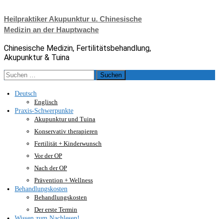
Zum
Inhalt
Heilpraktiker Akupunktur u. Chinesische
springen
Medizin an der Hauptwache
Chinesische Medizin, Fertilitätsbehandlung,
Akupunktur & Tuina
Suche
nach:
Deutsch
Englisch
Praxis-Schwerpunkte
Akupunktur und Tuina
Konservativ therapieren
Fertilität + Kinderwunsch
Vor der OP
Nach der OP
Prävention + Wellness
Behandlungskosten
Behandlungskosten
Der erste Termin
Wissen zum Nachlesen!