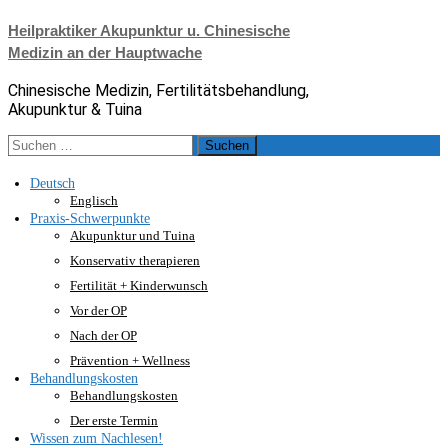
Zum
Heilpraktiker Akupunktur u. Chinesische
Inhalt
Medizin an der Hauptwache
springen
Chinesische Medizin, Fertilitätsbehandlung,
Akupunktur & Tuina
Suche
nach:
Deutsch
Englisch
Praxis-Schwerpunkte
Akupunktur und Tuina
Konservativ therapieren
Fertilität + Kinderwunsch
Vor der OP
Nach der OP
Prävention + Wellness
Behandlungskosten
Behandlungskosten
Der erste Termin
Wissen zum Nachlesen!