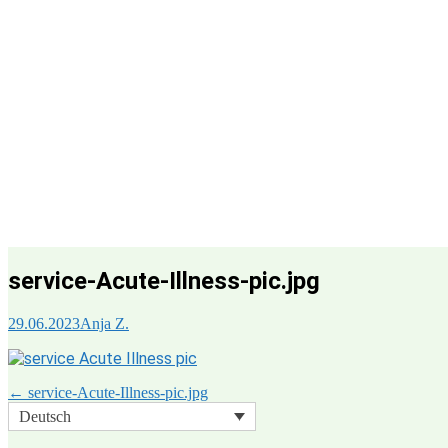
service-Acute-Illness-pic.jpg
29.06.2023
Anja Z.
Beitragsnavigation
←
service-Acute-Illness-pic.jpg
Deutsch