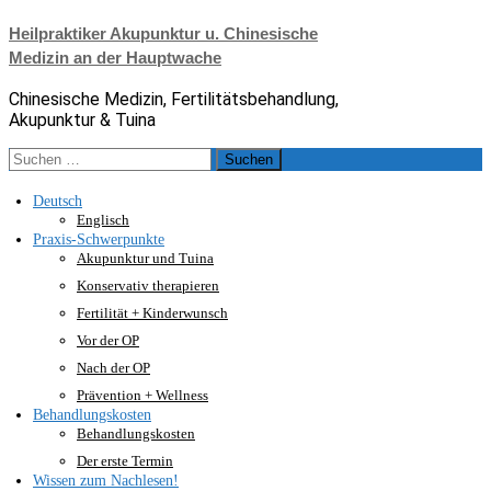
Zum
Heilpraktiker Akupunktur u. Chinesische
Inhalt
Medizin an der Hauptwache
springen
Chinesische Medizin, Fertilitätsbehandlung,
Akupunktur & Tuina
Suche
nach:
Deutsch
Englisch
Praxis-Schwerpunkte
Akupunktur und Tuina
Konservativ therapieren
Fertilität + Kinderwunsch
Vor der OP
Nach der OP
Prävention + Wellness
Behandlungskosten
Behandlungskosten
Der erste Termin
Wissen zum Nachlesen!